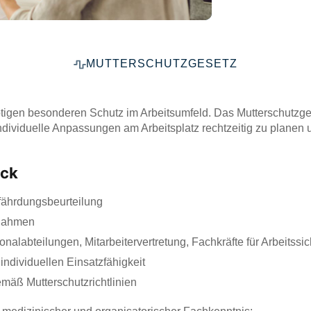
MUTTERSCHUTZGESETZ
igen besonderen Schutz im Arbeitsumfeld. Das Mutterschutzgese
ndividuelle Anpassungen am Arbeitsplatz rechtzeitig zu planen
ick
fährdungsbeurteilung
ßnahmen
alabteilungen, Mitarbeitervertretung, Fachkräfte für Arbeitssich
ndividuellen Einsatzfähigkeit
äß Mutterschutzrichtlinien