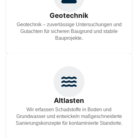
können zu Baustopps, Mehrkosten oder Schäden
führen. Eine Baugrunduntersuchung inklusive Regen-
und Grundwasseranalyse ist daher essenziell – auch im
Geotechnik
Hinblick auf Versickerung und Geothermie.
Geotechnik – zuverlässige Untersuchungen und
Zur Dienstleistung
Gutachten für sicheren Baugrund und stabile
Bauprojekte.
Wir erfassen, welche Schadstoffe im Boden und
Grundwasser vorhanden sind, und entwickeln
maßgeschneiderte Konzepte für die Sanierung
kontaminierter Standorte. Bei Bedarf bieten wir Ihnen
einen Full-Service – von der Nutzungsrecherche bis zur
Altlasten
Baureifmachung.
Wir erfassen Schadstoffe in Boden und
Zur Dienstleistung
Grundwasser und entwickeln maßgeschneiderte
Sanierungskonzepte für kontaminierte Standorte.