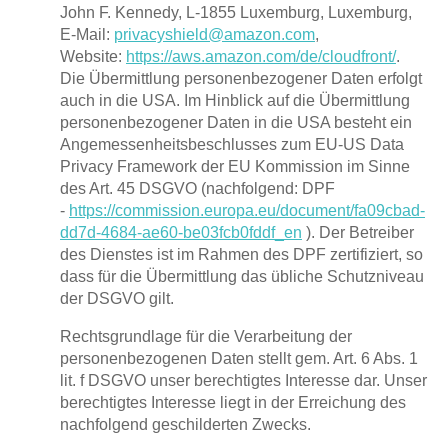
John F. Kennedy, L-1855 Luxemburg, Luxemburg,
E-Mail:
privacyshield@amazon.com
,
Website:
https://aws.amazon.com/de/cloudfront/
.
Die Übermittlung personenbezogener Daten erfolgt
auch in die USA. Im Hinblick auf die Übermittlung
personenbezogener Daten in die USA besteht ein
Angemessenheitsbeschlusses zum EU-US Data
Privacy Framework der EU Kommission im Sinne
des Art. 45 DSGVO (nachfolgend: DPF
-
https://commission.europa.eu/document/fa09cbad-
dd7d-4684-ae60-be03fcb0fddf_en
). Der Betreiber
des Dienstes ist im Rahmen des DPF zertifiziert, so
dass für die Übermittlung das übliche Schutzniveau
der DSGVO gilt.
Rechtsgrundlage für die Verarbeitung der
personenbezogenen Daten stellt gem. Art. 6 Abs. 1
lit. f DSGVO unser berechtigtes Interesse dar. Unser
berechtigtes Interesse liegt in der Erreichung des
nachfolgend geschilderten Zwecks.