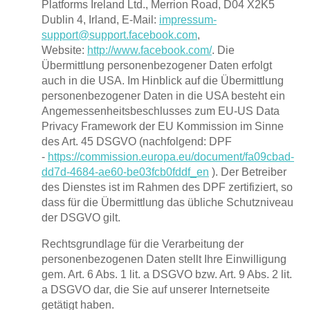
Platforms Ireland Ltd., Merrion Road, D04 X2K5
Dublin 4, Irland, E-Mail:
impressum-
support@support.facebook.com
,
Website:
http://www.facebook.com/
. Die
Übermittlung personenbezogener Daten erfolgt
auch in die USA. Im Hinblick auf die Übermittlung
personenbezogener Daten in die USA besteht ein
Angemessenheitsbeschlusses zum EU-US Data
Privacy Framework der EU Kommission im Sinne
des Art. 45 DSGVO (nachfolgend: DPF
-
https://commission.europa.eu/document/fa09cbad-
dd7d-4684-ae60-be03fcb0fddf_en
). Der Betreiber
des Dienstes ist im Rahmen des DPF zertifiziert, so
dass für die Übermittlung das übliche Schutzniveau
der DSGVO gilt.
Rechtsgrundlage für die Verarbeitung der
personenbezogenen Daten stellt Ihre Einwilligung
gem. Art. 6 Abs. 1 lit. a DSGVO bzw. Art. 9 Abs. 2 lit.
a DSGVO dar, die Sie auf unserer Internetseite
getätigt haben.