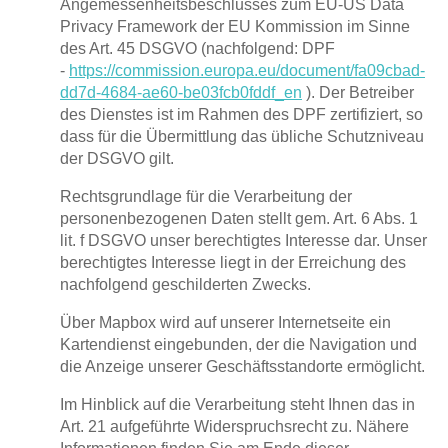
Angemessenheitsbeschlusses zum EU-US Data
Privacy Framework der EU Kommission im Sinne
des Art. 45 DSGVO (nachfolgend: DPF
-
https://commission.europa.eu/document/fa09cbad-
dd7d-4684-ae60-be03fcb0fddf_en
). Der Betreiber
des Dienstes ist im Rahmen des DPF zertifiziert, so
dass für die Übermittlung das übliche Schutzniveau
der DSGVO gilt.
Rechtsgrundlage für die Verarbeitung der
personenbezogenen Daten stellt gem. Art. 6 Abs. 1
lit. f DSGVO unser berechtigtes Interesse dar. Unser
berechtigtes Interesse liegt in der Erreichung des
nachfolgend geschilderten Zwecks.
Über Mapbox wird auf unserer Internetseite ein
Kartendienst eingebunden, der die Navigation und
die Anzeige unserer Geschäftsstandorte ermöglicht.
Im Hinblick auf die Verarbeitung steht Ihnen das in
Art. 21 aufgeführte Widerspruchsrecht zu. Nähere